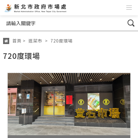
跳到主要內容
網站導覽
搜尋
首頁
>
逛菜市
>
720度環場
:::
720度環場