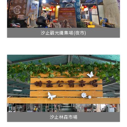
汐止觀光攤集場(夜市)
汐止林森市場