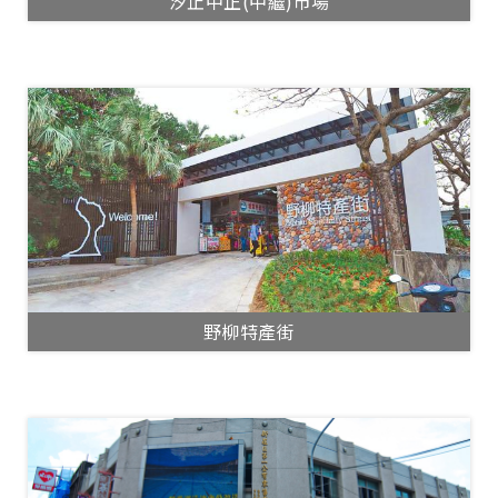
汐止中正(中繼)市場
野柳特產街