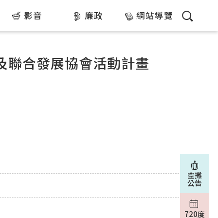
影音
廉政
網站導覽
織及聯合發展協會活動計畫
空攤
公告
720度