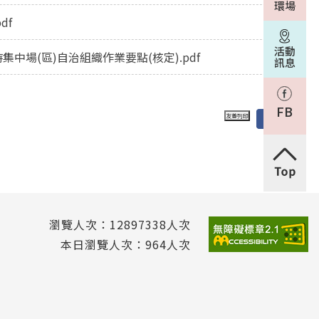
環場
df
活動
場(區)自治組織作業要點(核定).pdf
訊息
FB
瀏覽人次：12897338人次
本日瀏覽人次：964人次