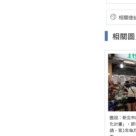
相關連
相關圖
圖說：新北市
化計畫」，即
請，第1年每