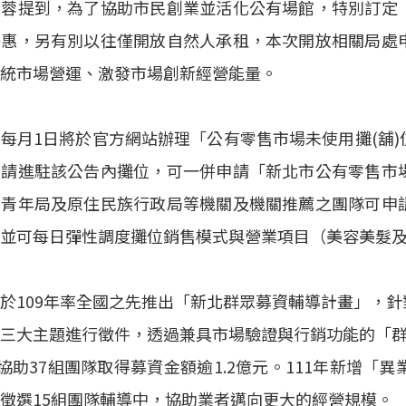
筱蓉提到，為了協助市民創業並活化公有場館，特別訂定
優惠，另有別以往僅開放自然人承租，本次開放相關局處
統市場營運、激發市場創新經營能量。
每月1日將於官方網站辦理「公有零售市場未使用攤(舖
申請進駐該公告內攤位，可一併申請「新北市公有零售市
、青年局及原住民族行政局等機關及機關推薦之團隊可申
並可每日彈性調度攤位銷售模式與營業項目（美容美髮
於109年率全國之先推出「新北群眾募資輔導計畫」，
三大主題進行徵件，透過兼具市場驗證與行銷功能的「群
共協助37組團隊取得募資金額逾1.2億元。111年新增
徵選15組團隊輔導中，協助業者邁向更大的經營規模。