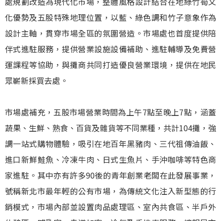
處規劃改造為現代化市場，整體風格設計結合在地綠竹筍文
化優勢及五股特殊地理位置，以藍、綠色調和竹子意象作為
設計主軸，貫穿市場全區的氛圍營造。市場處也首度提供陪
伴式進駐服務，提供營業設施設備補助、進駐輔導及免費營
運課程等協助，與攤商共同打造優良營業環境，提供在地民
眾嶄新採買去處。
市場處補充，五股市場營業時間為上午7點至晚上7點，涵蓋
蔬果、生鮮、熟食、百貨及雜貨等不同業種，共計104攤，強
調一站式購物體驗，吸引在地百年黑豬肉、三代祖傳油飯、
進口新鮮鮭魚、冷凍牛肉、日式生魚片、手沖咖啡等特色商
家進駐。其中亦有許多90後的青年創業老闆在此發展事業，
號稱新北市最年輕的公有市場，為傳統文化注入新型態的行
銷模式，市場內部並設置肉品處理區、室內共食區、半戶外