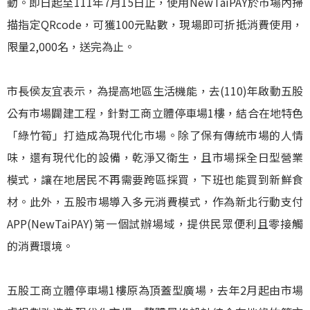
動。即日起至111年7月15日止，使用NewTaiPAY於市場內掃
描指定QRcode，可獲100元點數，現場即可折抵消費使用，
限量2,000名，送完為止。
市長侯友宜表示，為提高地區生活機能，去(110)年啟動五股
公有市場闢建工程，針對工商立體停車場1樓，結合在地特色
「綠竹筍」打造成為現代化市場。除了保有傳統市場的人情
味，還有現代化的設備，乾淨又衛生，且市場採全日型營業
模式，讓在地居民不再需要跨區採買，下班也能買到新鮮食
材。此外，五股市場導入多元消費模式，作為新北行動支付
APP(NewTaiPAY)第一個試辦場域，提供民眾便利且零接觸
的消費環境。
五股工商立體停車場1樓原為頂蓋型廣場，去年2月起由市場