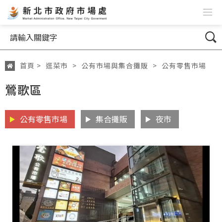
跳到主要內容
網站導覽
搜尋
首頁
>
逛菜市
>
公有市場與集合攤販
>
公有零售市場
:::
鶯歌區
公有零售市場
集合攤販
夜市