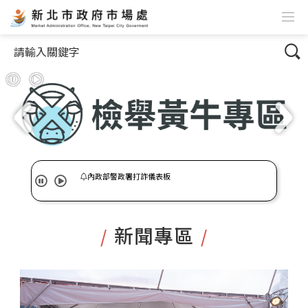
跳到主要內容
網站導覽
搜尋
暫停
播放
內政部警政署打詐儀表板
暫停
播放
內政部警政署打詐儀表板
:::
新聞專區
/
/