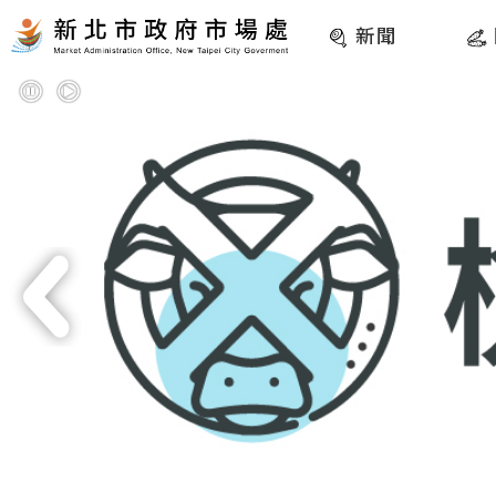
:::
跳到主要內容
網站導覽
新聞
暫停
播放