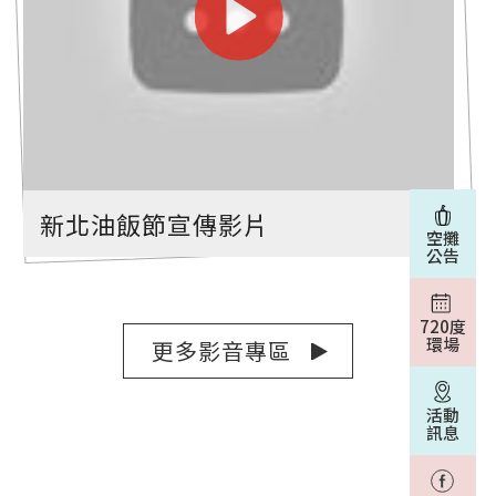
新北油飯節宣傳影片
空攤
公告
720度
環場
更多影音專區
活動
訊息