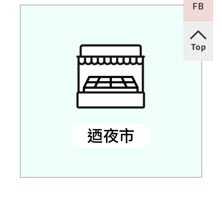
FB
迺夜市