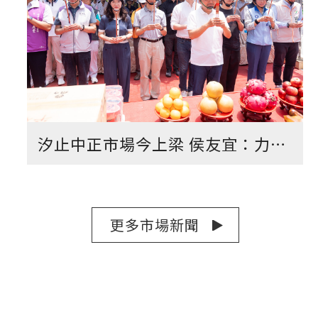
汐止中正市場今上梁 侯友宜：力拚年底完工啟用 打造現代化市場
更多市場新聞