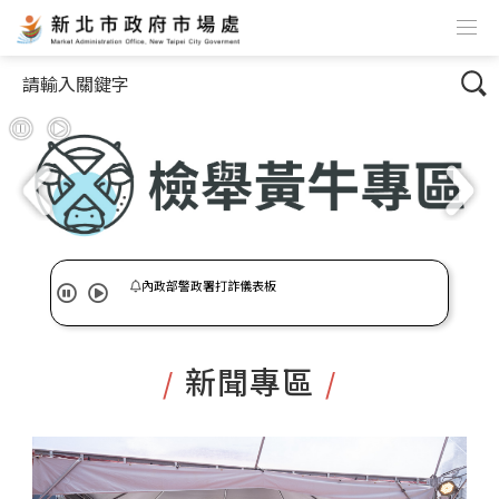
跳到主要內容
網站導覽
搜尋
暫停
播放
內政部警政署打詐儀表板
暫停
播放
內政部警政署打詐儀表板
:::
新聞專區
/
/