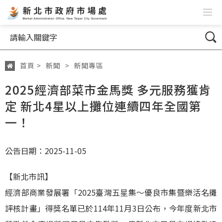
跳到主要內容
網站導覽
搜尋
首頁
>
新聞
>
新聞專區
:::
2025經濟部菜市金馬獎 多元服務獲肯
定 新北4星以上攤位連續四年全國第
一！
公告日期：2025-11-05
【新北市訊】
經濟部商業發展署「2025臺灣五星集～優良市集暨樂活名攤
評核計畫」得獎名單已於114年11月3日公布，今年度新北市