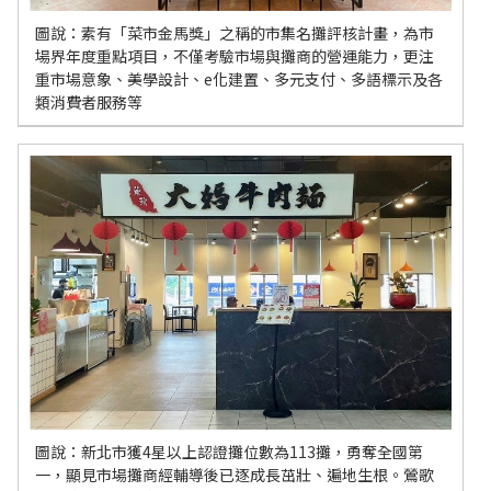
圖說：素有「菜市金馬獎」之稱的市集名攤評核計畫，為市
場界年度重點項目，不僅考驗市場與攤商的營運能力，更注
重市場意象、美學設計、e化建置、多元支付、多語標示及各
類消費者服務等
圖說：新北市獲4星以上認證攤位數為113攤，勇奪全國第
一，顯見市場攤商經輔導後已逐成長茁壯、遍地生根。鶯歌