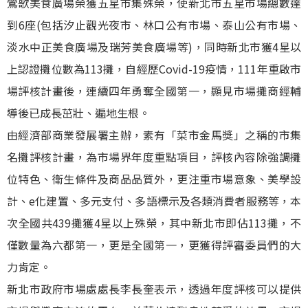
鶯歌美食廣場榮獲五星市集殊榮，使新北市五星市場總數達
到6座(包括汐止觀光夜市、林口公有市場、泰山公有市場、
淡水中正美食廣場及瑞芳美食廣場等)，同時新北市獲4星以
上認證攤位數為113攤，自經歷Covid-19疫情，111年重啟市
場評核計畫後，連續四年勇奪全國第一，顯見市場攤商經輔
導後已成長茁壯、遍地生根。
由經濟部商業發展署主辦，素有「菜市金馬獎」之稱的市集
名攤評核計畫，為市場界年度重點項目，評核內容除強調攤
位特色、衛生條件及商品品質外，更注重市場意象、美學設
計、e化建置、多元支付、多語標示及各類消費者服務等，本
次全國共439攤獲4星以上殊榮，其中新北市即佔113攤，不
僅數量為六都第一，更是全國第一，更獲得評審委員們的大
力肯定。
新北市政府市場處處長李長奎表示，透過年度評核可以提供