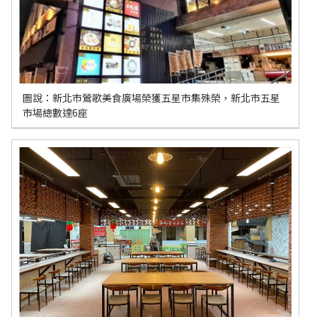
圖說：新北市鶯歌美食廣場榮獲五星市集殊榮，新北市五星
市場總數達6座