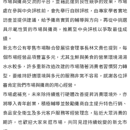
市場與攤商交流的平台，並藉此達到良性競爭的效果，市場
處在參與中央評核前，會先舉行自辦評核，由專家學者實地
訪查並提供建議，給予攤商實質的輔導與方向，再從中挑選
具示範性質的市場與攤商，推薦至中央評核以爭取最佳成
績。
新北市公有零售市場聯合發展協會理事長林文貴也提到，每
個市場經營品項豐富多元，尤其生鮮與美食的營業環境湯湯
水水較多，許多重新改造改建的市場隨著消費者習慣努力轉
型，要維持舒適環境與多元的服務非常不容易，感謝各位評
審肯定我們市場與攤商的用心經營。
市場處補充，未來除持續進行硬體改善提昇消費環境外，亦
將導入青年創業，積極輔導並鼓勵攤商自主提升特色行銷、
食品安全衛生及多元客戶服務等經營理念，貼近大眾消費的
期許，也歡迎大家來逛市場，共同見證持續蛻變的新北市