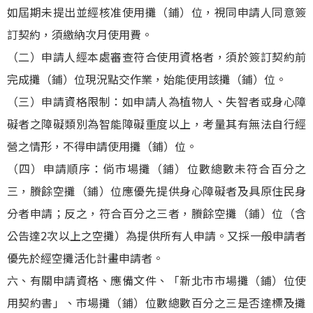
如屆期未提出並經核准使用攤（鋪）位，視同申請人同意簽
訂契約，須繳納次月使用費。
（二）申請人經本處審查符合使用資格者，須於簽訂契約前
完成攤（鋪）位現況點交作業，始能使用該攤（鋪）位。
（三）申請資格限制：如申請人為植物人、失智者或身心障
礙者之障礙類別為智能障礙重度以上，考量其有無法自行經
營之情形，不得申請使用攤（鋪）位。
（四）申請順序：倘市場攤（鋪）位數總數未符合百分之
三，賸餘空攤（鋪）位應優先提供身心障礙者及具原住民身
分者申請；反之，符合百分之三者，賸餘空攤（鋪）位（含
公告達2次以上之空攤）為提供所有人申請。又採一般申請者
優先於經空攤活化計畫申請者。
六、有關申請資格、應備文件、「新北市市場攤（鋪）位使
用契約書」、市場攤（鋪）位數總數百分之三是否達標及攤