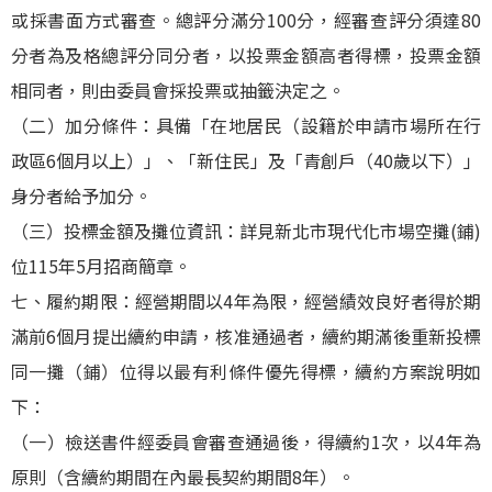
或採書面方式審查。總評分滿分100分，經審查評分須達80
分者為及格總評分同分者，以投票金額高者得標，投票金額
相同者，則由委員會採投票或抽籤決定之。
（二）加分條件：具備「在地居民（設籍於申請市場所在行
政區6個月以上）」、「新住民」及「青創戶（40歲以下）」
身分者給予加分。
（三）投標金額及攤位資訊：詳見新北市現代化市場空攤(鋪)
位115年5月招商簡章。
七、履約期限：經營期間以4年為限，經營績效良好者得於期
滿前6個月提出續約申請，核准通過者，續約期滿後重新投標
同一攤（鋪）位得以最有利條件優先得標，續約方案說明如
下：
（一）檢送書件經委員會審查通過後，得續約1次，以4年為
原則（含續約期間在內最長契約期間8年）。