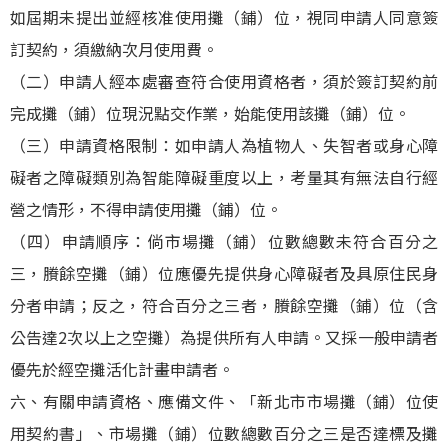
如屆期未提出並經核准使用攤（鋪）位，視同申請人同意簽
訂契約，須繳納次月使用費。
（二）申請人經本處審查符合使用資格者，須於簽訂契約前
完成攤（鋪）位現況點交作業，始能使用該攤（鋪）位。
（三）申請資格限制：如申請人為植物人、失智者或身心障
礙者之障礙類別為智能障礙重度以上，考量其有無法自行經
營之情形，不得申請使用攤（鋪）位。
（四）申請順序：倘市場攤（鋪）位數總數未符合百分之
三，賸餘空攤（鋪）位應優先提供身心障礙者及具原住民身
分者申請；反之，符合百分之三者，賸餘空攤（鋪）位（含
公告達2次以上之空攤）為提供所有人申請。又採一般申請者
優先於經空攤活化計畫申請者。
六、有關申請資格、應備文件、「新北市市場攤（鋪）位使
用契約書」、市場攤（鋪）位數總數百分之三是否達標及攤